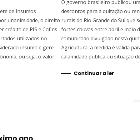
O governo brasileiro publicou um
rete de Insumos
descontos para a quitação ou ren
or unanimidade, o direito
rurais do Rio Grande do Sul que 
er crédito de PIS e Cofins
fortes chuvas entre abril e maio
rtados utilizados no
comunicado divulgado nesta quinta
nsiderado insumo e gere
Agricultura, a medida é válida pa
tônoma, ou seja, o valor
calamidade pública ou situação 
Continuar a ler
óximo ano