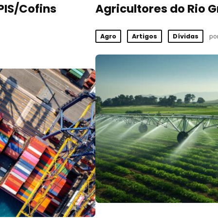
PIS/Cofins
Agricultores do Rio 
po
Agro
Artigos
Dívidas